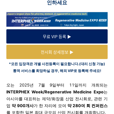
인하세요
무료 VIP 등록 ▶
전시회 상세정보 ▶
*모든 입장객은 개별 사전등록이 필요합니다.(대리 신청 가능)
통역 서비스를 희망하실 경우, 해외 VIP로 등록해 주세요!
오는
2025
년
7
월
9
일부터
11
일까지 개최되는
INTERPHEX Week/Regenerative Medicine Expo
는
아시아를 대표하는 제약
/
화장품 산업 전시회로
,
관련 기
업
약
900
개사
가 한 자리에 모여
약
280
여 회
컨퍼런스
를 포함한 일본 최대 규모의 산업 전시회를 개최합니다
.